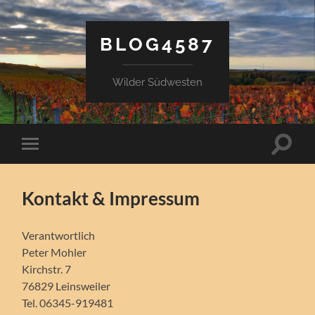
BLOG4587
Wilder Südwesten
Suchfe
Mobile-
ein-/a
Menü
ein-/ausblenden
Kontakt & Impressum
Verantwortlich
Peter Mohler
Kirchstr. 7
76829 Leinsweiler
Tel. 06345-919481