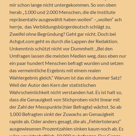
mir schon lange nicht untergekommen. So von oben
herab „1.000 und 2.000 Menschen, die die Institute
repräsentativ ausgewählt haben wollen“ –„wollen“ ach
herrje, das Verbildungsbürgerdeutsch schlägt zu.
Zweifel ohne Begründung? Geht gar nicht. Doch bei
Achgut.com geht es durch die Lappen der Redaktion.
Unkenntnis schützt nicht vor Dummheit: „Bei den
Umfragen lassen die meisten Medien weg, dass eben nur
ein paar hundert Menschen befragt wurden und setzen
das vermeintliche Ergebnis mit einem realen
Wahlergebnis gleich.“ Warum ist das ein dummer Satz?
Weil der Autor den Kern der statistischen
Wahrscheinlichkeit nicht verstanden hat. Es ist halt so,
dass die Genauigkeit von Stichproben nicht linear mit
der Zahl der Messpunkte (hier Befragte) wächst. So ab
1.000 Befragten sinkt der Zuwachs an Genauigkeit
rapide ab. Oder anders gesagt, die als „Fehlertoleranz“
ausgewiesenen Prozentzahlen sinken kaum noch ab. Es
wäre unwirtschaftlich, 10.000 zu befragen. Das Ganze