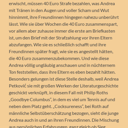
erwischt, müssen 40 Euro Strafe bezahlen, was Andrea
mit Tränen in den Augen und voller Scham und Wut
hinnimmt, ihre Freundinnen hingegen nahezu unberührt
lässt. Wie sie über Wochen die 40 Euro zusammenspart,
vor allem aber zuhause immer die erste am Briefkasten
ist, um den Brief mit der Strafzahlung vor ihren Eltern
abzufangen. Wie sie es schließlich schafft und ihre
Freundinnen später fragt, wie sie es angestellt hätten,
die 40 Euro zusammenzubekommen. Und wie diese
Andrea völlig ungläubig anschauen und in nüchternem
Ton feststellen, dass ihre Eltern es eben bezahlt hätten.
Besonders gelungen ist diese Stelle deshalb, weil Andrea
Petković sie mit großen Werken der Literaturgeschichte
geschickt verknüpft, in diesem Fall mit Philip Roths
„Goodbye Columbus“, in dem es viel um Tennis auf und
neben dem Platz geht. „Cocksureness“, bei Roth auf
männliche Selbstüberschätzung bezogen, sieht die junge
Andrea auch in und an ihren Freundinnen. Die Mischung
aus persönlichen Erfahrungen, ganz gleich ob Sieg,