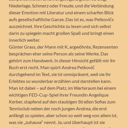
Niederlage, Schmerz oder Freude, und die Verbindung
dieser Emotion mit Literatur und einem scharfen Blick
aufs gesellschaftliche Ganze. Das ist es, was Petkovićs
auszeichnet. Ihre Geschichte zu lesen und sich selbst
darin zu spiegeln macht großen Spaß und bringt einen
innerlich weiter.
Günter Grass, der Mann mit K, argwöhnte, Rezensenten
besprächen eher seine Person als seine Werke. Das
gehört zum Handwerk. In dieser Hinsicht gefällt mir ihr
Buch erst recht. Man spürt Andrea Petković
durchgehend im Text, sie ist omnipräsent, weil sie ihr
Erlebtes so wunderbar erzählen und darstellen kann.
Man ist dabei – auf dem Platz, im Warteraum bei einem
wichtigen FED-Cup-Spiel ihrer Freundin Angelique
Kerber, stapfend auf den staubigen Straßen Sofias zum
Tennisclub neben der noch jungen Andrea, die erst
anfängt zu spielen, aber schon so weit weg von allem ist,
was sie „zuhause“ nennt. Ja, und überhaupt ist sie