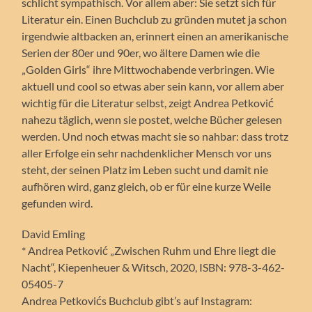
schlicht sympathisch. Vor allem aber: Sie setzt sich für
Literatur ein. Einen Buchclub zu gründen mutet ja schon
irgendwie altbacken an, erinnert einen an amerikanische
Serien der 80er und 90er, wo ältere Damen wie die
„Golden Girls“ ihre Mittwochabende verbringen. Wie
aktuell und cool so etwas aber sein kann, vor allem aber
wichtig für die Literatur selbst, zeigt Andrea Petković
nahezu täglich, wenn sie postet, welche Bücher gelesen
werden. Und noch etwas macht sie so nahbar: dass trotz
aller Erfolge ein sehr nachdenklicher Mensch vor uns
steht, der seinen Platz im Leben sucht und damit nie
aufhören wird, ganz gleich, ob er für eine kurze Weile
gefunden wird.
David Emling
* Andrea Petković „Zwischen Ruhm und Ehre liegt die
Nacht“, Kiepenheuer & Witsch, 2020, ISBN: 978-3-462-
05405-7
Andrea Petkovićs Buchclub gibt’s auf Instagram: