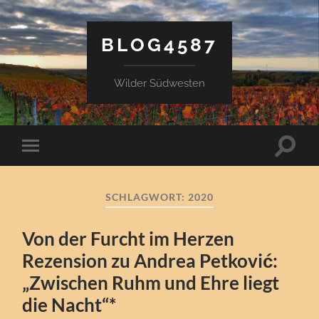
BLOG4587
Wilder Südwesten
Suchfe
Mobile-
ein-/a
Menü
ein-/ausblenden
SCHLAGWORT:
2020
Von der Furcht im Herzen
Rezension zu Andrea Petković:
„Zwischen Ruhm und Ehre liegt
die Nacht“*