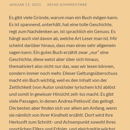
JANUAR 15, 2021
/
KEINE KOMMENTARE
Es gibt viele Gründe, warum man ein Buch mögen kann.
Es ist spannend, unterhält, hat eine tolle Geschichte,
regt zum Nachdenken an, ist sprachlich ein Genuss. Es
hängt auch viel davon ab, welche Art Leser man ist. Mir
scheint darüber hinaus, dass man eines sehr allgemein
sagen kann: Ein gutes Buch erzählt zwar „nur“ eine
Geschichte, diese weist aber über sich hinaus,
thematisiert also nicht nur das, was wir lesen können,
sondern immer noch mehr. Dieser Geltungsüberschuss
macht ein Buch wichtig, weil es den Inhalt von der
Zeitlichkeit (von Autor und/oder lyrischem Ich) ablöst
und somit in gewisser Hinsicht zeit-los macht. Es gibt
viele Passagen, in denen Andrea Petković das gelingt.
Die besten aber finden sich vor allem am Anfang, wenn
sie nämlich von ihrer Kindheit erzählt. Dort wird ihre
Herkunft zum Schnitt- und Achsenpunkt sowohl ihres
sportlichen Eifers und Erfolgs, und gleichzeitig wächst