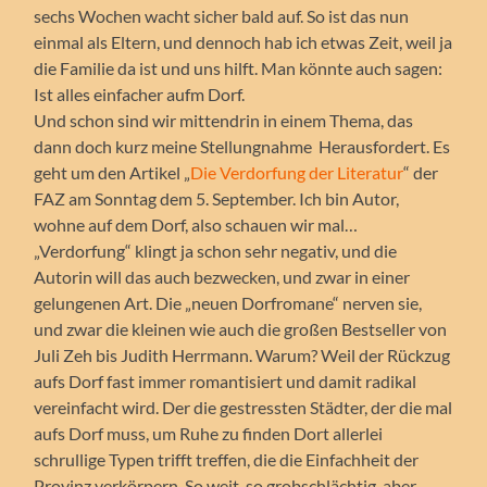
sechs Wochen wacht sicher bald auf. So ist das nun
einmal als Eltern, und dennoch hab ich etwas Zeit, weil ja
die Familie da ist und uns hilft. Man könnte auch sagen:
Ist alles einfacher aufm Dorf.
Und schon sind wir mittendrin in einem Thema, das
dann doch kurz meine Stellungnahme Herausfordert. Es
geht um den Artikel „
Die Verdorfung der Literatur
“ der
FAZ am Sonntag dem 5. September. Ich bin Autor,
wohne auf dem Dorf, also schauen wir mal…
„Verdorfung“ klingt ja schon sehr negativ, und die
Autorin will das auch bezwecken, und zwar in einer
gelungenen Art. Die „neuen Dorfromane“ nerven sie,
und zwar die kleinen wie auch die großen Bestseller von
Juli Zeh bis Judith Herrmann. Warum? Weil der Rückzug
aufs Dorf fast immer romantisiert und damit radikal
vereinfacht wird. Der die gestressten Städter, der die mal
aufs Dorf muss, um Ruhe zu finden Dort allerlei
schrullige Typen trifft treffen, die die Einfachheit der
Provinz verkörpern. So weit, so grobschlächtig, aber