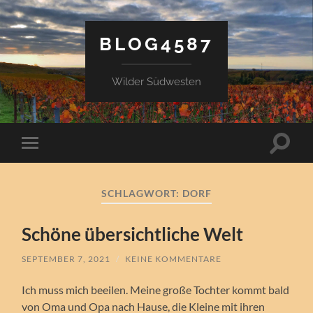
BLOG4587
Wilder Südwesten
Suchfe
Mobile-
ein-/a
Menü
ein-/ausblenden
SCHLAGWORT:
DORF
Schöne übersichtliche Welt
SEPTEMBER 7, 2021
/
KEINE KOMMENTARE
Ich muss mich beeilen. Meine große Tochter kommt bald
von Oma und Opa nach Hause, die Kleine mit ihren