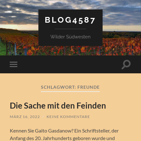
BLOG4587
Wilder Südwesten
Suchfe
Mobile-
ein-/a
Menü
ein-/ausblenden
SCHLAGWORT:
FREUNDE
Die Sache mit den Feinden
MÄRZ 16, 2022
/
KEINE KOMMENTARE
Kennen Sie Gaito Gasdanow? Ein Schriftsteller, der
Anfang des 20. Jahrhunderts geboren wurde und