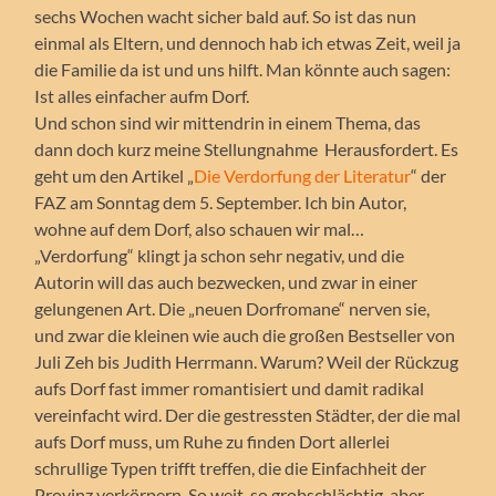
sechs Wochen wacht sicher bald auf. So ist das nun
einmal als Eltern, und dennoch hab ich etwas Zeit, weil ja
die Familie da ist und uns hilft. Man könnte auch sagen:
Ist alles einfacher aufm Dorf.
Und schon sind wir mittendrin in einem Thema, das
dann doch kurz meine Stellungnahme Herausfordert. Es
geht um den Artikel „
Die Verdorfung der Literatur
“ der
FAZ am Sonntag dem 5. September. Ich bin Autor,
wohne auf dem Dorf, also schauen wir mal…
„Verdorfung“ klingt ja schon sehr negativ, und die
Autorin will das auch bezwecken, und zwar in einer
gelungenen Art. Die „neuen Dorfromane“ nerven sie,
und zwar die kleinen wie auch die großen Bestseller von
Juli Zeh bis Judith Herrmann. Warum? Weil der Rückzug
aufs Dorf fast immer romantisiert und damit radikal
vereinfacht wird. Der die gestressten Städter, der die mal
aufs Dorf muss, um Ruhe zu finden Dort allerlei
schrullige Typen trifft treffen, die die Einfachheit der
Provinz verkörpern. So weit, so grobschlächtig, aber