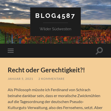
BLOG4587
Wilder Südwesten
Suchfe
Mobile-
ein-/a
Menü
ein-/ausblenden
Recht oder Gerechtigkeit?!
JANUAR 5, 2021
/
2 KOMMENTARE
Als Philosoph müsste ich Ferdinand von Schirach
beinahe dankbar sein, dass er moralische Zwickmühlen
auf die Tagesordnung der deutschen Pseudo-
Kulturguts-Verwaltung, also des Fernsehens, setzt. Aber