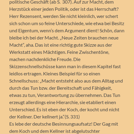
politische Geschäft (ab S. 307). Auf zur Macht, dem
Herzstück einer jeden Politik, oder ist das Herrschaft?
Herr Rezensent, werden Sie nicht kleinlich, wer schert
sich schon um so feine Unterschiede, wie etwa bei Besitz
und Eigentum, wenn’s dem Argument dient! Schön, dann
bleibe ich bei der Macht. „Neue Zeiten brauchen neue
Macht“, aha. Das ist eine richtig gute Skizze aus der
Werkstatt eines Mächtigen. Feine Zwischentöne,
machen nachdenkliche Freude. Die
Skizzenschnellschüsse kann man in diesem Kapitel fast
leidlos ertragen. Kleines Beispiel für so einen
Schnellschuss: „Macht entsteht also aus dem Alltag und
durch das Tun bzw. der Bereitschaft und Fähigkeit,
etwas zu tun, Verantwortung zu übernehmen. Das Tun
erzeugt allerdings eine Hierarchie, sie etabliert einen
Unterschied. Es ist eben der Koch, der kocht und nicht
der Kellner. Der kellnert ja.“(S. 331)
Es lebe der deutsche Besinnungsaufsatz! Der Gag mit
dem Koch und dem Kellner ist abgelutschter