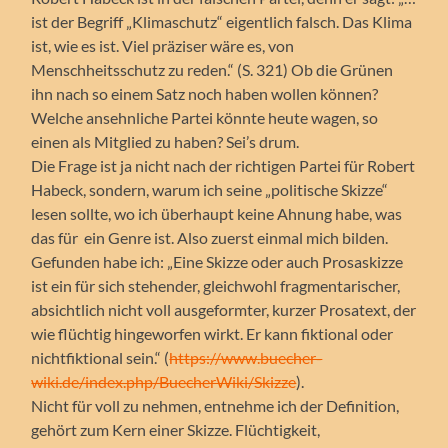
ist der Begriff „Klimaschutz“ eigentlich falsch. Das Klima
ist, wie es ist. Viel präziser wäre es, von
Menschheitsschutz zu reden.“ (S. 321) Ob die Grünen
ihn nach so einem Satz noch haben wollen können?
Welche ansehnliche Partei könnte heute wagen, so
einen als Mitglied zu haben? Sei’s drum.
Die Frage ist ja nicht nach der richtigen Partei für Robert
Habeck, sondern, warum ich seine „politische Skizze“
lesen sollte, wo ich überhaupt keine Ahnung habe, was
das für ein Genre ist. Also zuerst einmal mich bilden.
Gefunden habe ich: „Eine Skizze oder auch Prosaskizze
ist ein für sich stehender, gleichwohl fragmentarischer,
absichtlich nicht voll ausgeformter, kurzer Prosatext, der
wie flüchtig hingeworfen wirkt. Er kann fiktional oder
nichtfiktional sein.“ (
https://www.buecher-
wiki.de/index.php/BuecherWiki/Skizze
).
Nicht für voll zu nehmen, entnehme ich der Definition,
gehört zum Kern einer Skizze. Flüchtigkeit,