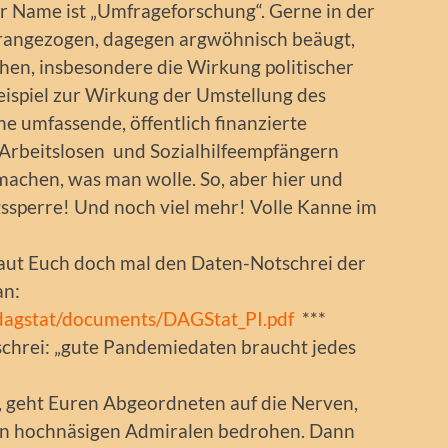
hr Name ist „Umfrageforschung“. Gerne in der
erangezogen, dagegen argwöhnisch beäugt,
hen, insbesondere die Wirkung politischer
ispiel zur Wirkung der Umstellung des
ne umfassende, öffentlich finanzierte
 Arbeitslosen und Sozialhilfeempfängern
machen, was man wolle. So, aber hier und
gssperre! Und noch viel mehr! Volle Kanne im
haut Euch doch mal den Daten-Notschrei der
an:
/dagstat/documents/DAGStat_PI.pdf
***
schrei: „gute Pandemiedaten braucht jedes
er, geht Euren Abgeordneten auf die Nerven,
von hochnäsigen Admiralen bedrohen. Dann