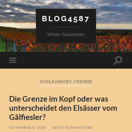
BLOG4587
Wilder Südwesten
Suchfe
Mobile-
ein-/a
Menü
ein-/ausblenden
SCHLAGWORT:
FREMDE
Die Grenze im Kopf oder was
unterscheidet den Elsässer vom
Gälfiesler?
NOVEMBER 8, 2020
/
KEINE KOMMENTARE