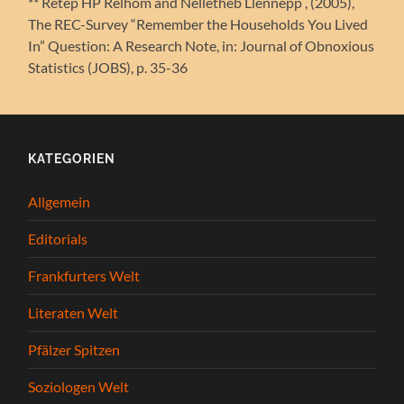
** Retep HP Relhom and Nelletheb Llennepp , (2005),
The REC-Survey “Remember the Households You Lived
In” Question: A Research Note, in: Journal of Obnoxious
Statistics (JOBS), p. 35-36
KATEGORIEN
Allgemein
Editorials
Frankfurters Welt
Literaten Welt
Pfälzer Spitzen
Soziologen Welt