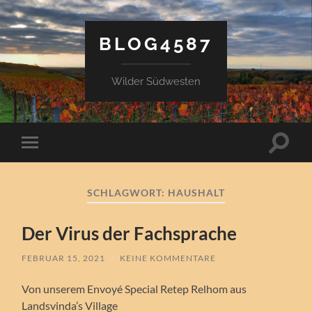
BLOG4587
Wilder Südwesten
Suchfe
Mobile-
ein-/a
Menü
ein-/ausblenden
SCHLAGWORT:
HAUSHALT
Der Virus der Fachsprache
FEBRUAR 15, 2021
/
KEINE KOMMENTARE
Von unserem Envoyé Special Retep Relhom aus
Landsvinda’s Village