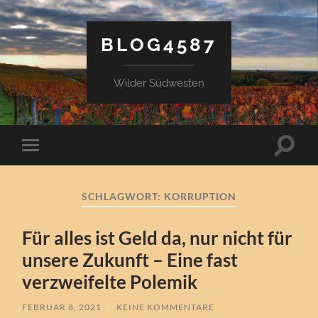
BLOG4587
Wilder Südwesten
Suchfe
Mobile-
ein-/a
Menü
ein-/ausblenden
SCHLAGWORT:
KORRUPTION
Für alles ist Geld da, nur nicht für
unsere Zukunft – Eine fast
verzweifelte Polemik
FEBRUAR 8, 2021
/
KEINE KOMMENTARE