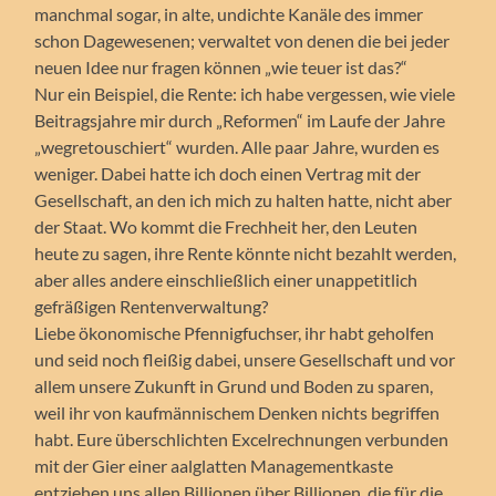
manchmal sogar, in alte, undichte Kanäle des immer
schon Dagewesenen; verwaltet von denen die bei jeder
neuen Idee nur fragen können „wie teuer ist das?“
Nur ein Beispiel, die Rente: ich habe vergessen, wie viele
Beitragsjahre mir durch „Reformen“ im Laufe der Jahre
„wegretouschiert“ wurden. Alle paar Jahre, wurden es
weniger. Dabei hatte ich doch einen Vertrag mit der
Gesellschaft, an den ich mich zu halten hatte, nicht aber
der Staat. Wo kommt die Frechheit her, den Leuten
heute zu sagen, ihre Rente könnte nicht bezahlt werden,
aber alles andere einschließlich einer unappetitlich
gefräßigen Rentenverwaltung?
Liebe ökonomische Pfennigfuchser, ihr habt geholfen
und seid noch fleißig dabei, unsere Gesellschaft und vor
allem unsere Zukunft in Grund und Boden zu sparen,
weil ihr von kaufmännischem Denken nichts begriffen
habt. Eure überschlichten Excelrechnungen verbunden
mit der Gier einer aalglatten Managementkaste
entziehen uns allen Billionen über Billionen, die für die