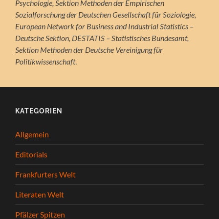
Psychologie, Sektion Methoden der Empirischen
Sozialforschung der Deutschen Gesellschaft für Soziologie,
European Network for Business and Industrial Statistics –
Deutsche Sektion, DESTATIS – Statistisches Bundesamt,
Sektion Methoden der Deutsche Vereinigung für
Politikwissenschaft
.
KATEGORIEN
Allgemein
Editorials
Frankfurters Welt
Literaten Welt
Pfälzer Spitzen