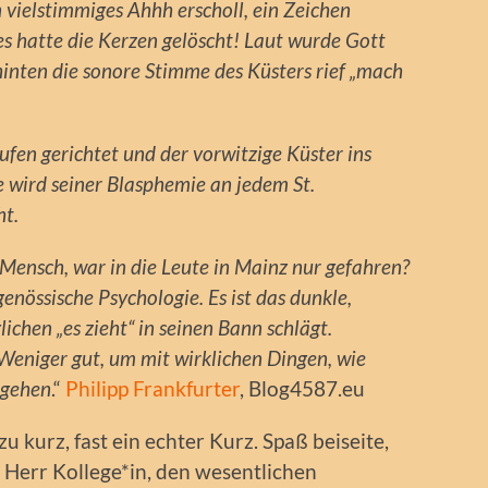
 vielstimmiges Ahhh erscholl, ein Zeichen
es hatte die Kerzen gelöscht! Laut wurde Gott
hinten die sonore Stimme des Küsters rief „mach
fen gerichtet und der vorwitzige Küster ins
te wird seiner Blasphemie an jedem St.
t.
Mensch, war in die Leute in Mainz nur gefahren?
enössische Psychologie. Es ist das dunkle,
lichen „es zieht“ in seinen Bann schlägt.
 Weniger gut, um mit wirklichen Dingen, wie
ugehen
.“
Philipp Frankfurter
, Blog4587.eu
 zu kurz, fast ein echter Kurz. Spaß beiseite,
 Herr Kollege*in, den wesentlichen