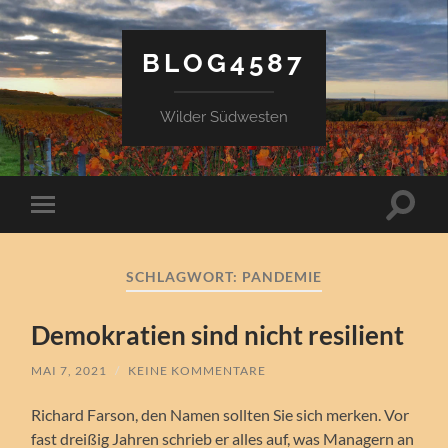
BLOG4587
Wilder Südwesten
Suchfe
Mobile-
ein-/a
Menü
ein-/ausblenden
SCHLAGWORT:
PANDEMIE
Demokratien sind nicht resilient
MAI 7, 2021
/
KEINE KOMMENTARE
Richard Farson, den Namen sollten Sie sich merken. Vor
fast dreißig Jahren schrieb er alles auf, was Managern an