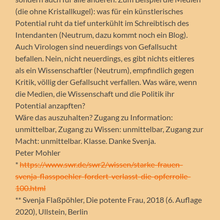
(die ohne Kristallkugel): was für ein künstlerisches
Potential ruht da tief unterkühlt im Schreibtisch des
Intendanten (Neutrum, dazu kommt noch ein Blog).
Auch Virologen sind neuerdings von Gefallsucht
befallen. Nein, nicht neuerdings, es gibt nichts eitleres
als ein Wissenschaftler (Neutrum), empfindlich gegen
Kritik, völlig der Gefallsucht verfallen. Was wäre, wenn
die Medien, die Wissenschaft und die Politik ihr
Potential anzapften?
Wäre das auszuhalten? Zugang zu Information:
unmittelbar, Zugang zu Wissen: unmittelbar, Zugang zur
Macht: unmittelbar. Klasse. Danke Svenja.
Peter Mohler
*
https://www.swr.de/swr2/wissen/starke-frauen-
svenja-flasspoehler-fordert-verlasst-die-opferrolle-
100.html
** Svenja Flaßpöhler, Die potente Frau, 2018 (6. Auflage
2020), Ullstein, Berlin