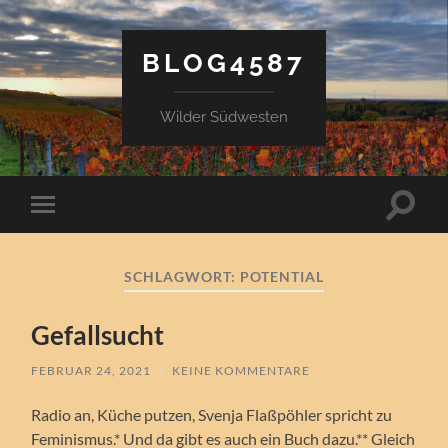
BLOG4587
Wilder Südwesten
Suchfe
Mobile-
ein-/a
Menü
ein-/ausblenden
SCHLAGWORT:
POTENTIAL
Gefallsucht
FEBRUAR 24, 2021
/
KEINE KOMMENTARE
Radio an, Küche putzen, Svenja Flaßpöhler spricht zu
Feminismus.* Und da gibt es auch ein Buch dazu.** Gleich