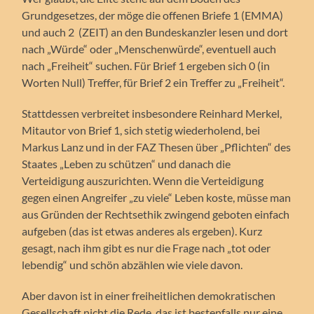
Grundgesetzes, der möge die offenen Briefe 1 (EMMA)
und auch 2 (ZEIT) an den Bundeskanzler lesen und dort
nach „Würde“ oder „Menschenwürde“, eventuell auch
nach „Freiheit“ suchen. Für Brief 1 ergeben sich 0 (in
Worten Null) Treffer, für Brief 2 ein Treffer zu „Freiheit“.
Stattdessen verbreitet insbesondere Reinhard Merkel,
Mitautor von Brief 1, sich stetig wiederholend, bei
Markus Lanz und in der FAZ Thesen über „Pflichten“ des
Staates „Leben zu schützen“ und danach die
Verteidigung auszurichten. Wenn die Verteidigung
gegen einen Angreifer „zu viele“ Leben koste, müsse man
aus Gründen der Rechtsethik zwingend geboten einfach
aufgeben (das ist etwas anderes als ergeben). Kurz
gesagt, nach ihm gibt es nur die Frage nach „tot oder
lebendig“ und schön abzählen wie viele davon.
Aber davon ist in einer freiheitlichen demokratischen
Gesellschaft nicht die Rede, das ist bestenfalls nur eine