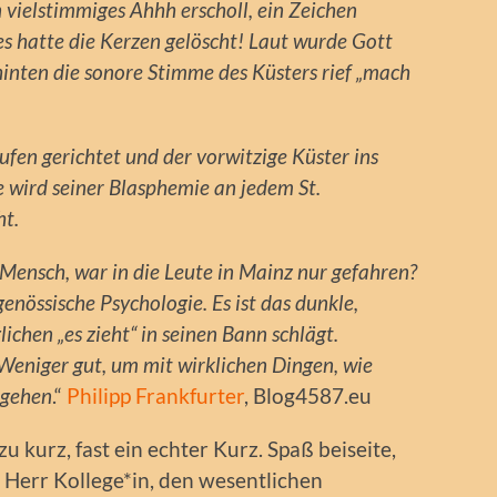
 vielstimmiges Ahhh erscholl, ein Zeichen
es hatte die Kerzen gelöscht! Laut wurde Gott
hinten die sonore Stimme des Küsters rief „mach
fen gerichtet und der vorwitzige Küster ins
te wird seiner Blasphemie an jedem St.
t.
Mensch, war in die Leute in Mainz nur gefahren?
enössische Psychologie. Es ist das dunkle,
lichen „es zieht“ in seinen Bann schlägt.
 Weniger gut, um mit wirklichen Dingen, wie
ugehen
.“
Philipp Frankfurter
, Blog4587.eu
 zu kurz, fast ein echter Kurz. Spaß beiseite,
 Herr Kollege*in, den wesentlichen