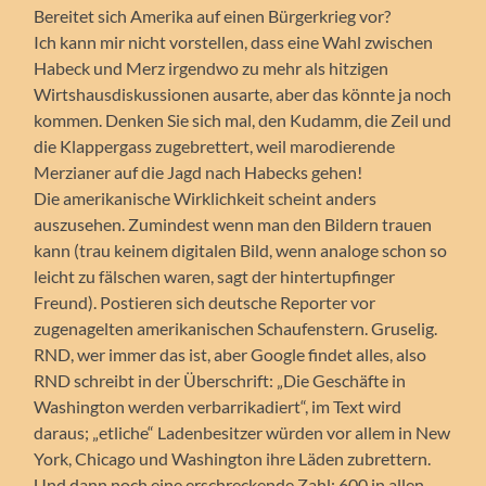
Bereitet sich Amerika auf einen Bürgerkrieg vor?
Ich kann mir nicht vorstellen, dass eine Wahl zwischen
Habeck und Merz irgendwo zu mehr als hitzigen
Wirtshausdiskussionen ausarte, aber das könnte ja noch
kommen. Denken Sie sich mal, den Kudamm, die Zeil und
die Klappergass zugebrettert, weil marodierende
Merzianer auf die Jagd nach Habecks gehen!
Die amerikanische Wirklichkeit scheint anders
auszusehen. Zumindest wenn man den Bildern trauen
kann (trau keinem digitalen Bild, wenn analoge schon so
leicht zu fälschen waren, sagt der hintertupfinger
Freund). Postieren sich deutsche Reporter vor
zugenagelten amerikanischen Schaufenstern. Gruselig.
RND, wer immer das ist, aber Google findet alles, also
RND schreibt in der Überschrift: „Die Geschäfte in
Washington werden verbarrikadiert“, im Text wird
daraus; „etliche“ Ladenbesitzer würden vor allem in New
York, Chicago und Washington ihre Läden zubrettern.
Und dann noch eine erschreckende Zahl: 600 in allen