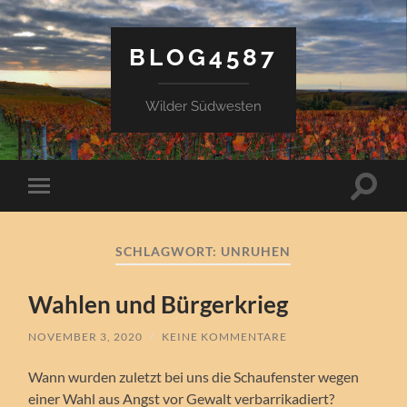
BLOG4587
Wilder Südwesten
Suchfe
Mobile-
ein-/a
Menü
ein-/ausblenden
SCHLAGWORT:
UNRUHEN
Wahlen und Bürgerkrieg
NOVEMBER 3, 2020
/
KEINE KOMMENTARE
Wann wurden zuletzt bei uns die Schaufenster wegen
einer Wahl aus Angst vor Gewalt verbarrikadiert?