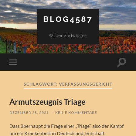
BLOG4587
Wilder Südwesten
Suchfe
Mobile-
ein-/a
Menü
ein-/ausblenden
SCHLAGWORT:
VERFASSUNGSGERICHT
Armutszeugnis Triage
DEZEMBER 28, 2021
/
KEINE KOMMENTARE
Dass überhaupt die Frage einer „Triage“, also der Kampf
um ein Krankenbett in Deutschland, ernsthaft