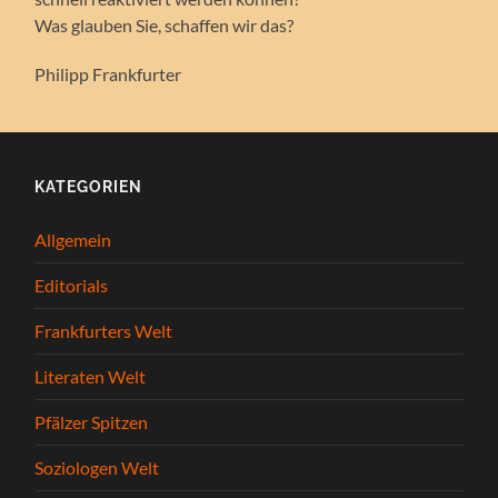
Was glauben Sie, schaffen wir das?
Philipp Frankfurter
KATEGORIEN
Allgemein
Editorials
Frankfurters Welt
Literaten Welt
Pfälzer Spitzen
Soziologen Welt