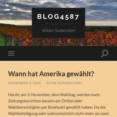
BLOG4587
Wilder Südwesten
Suchfe
Mobile-
ein-/a
Menü
ein-/ausblenden
Wann hat Amerika gewählt?
NOVEMBER 3, 2020
/
KEINE KOMMENTARE
Heute, am 3. November, dem Wahltag, werden nach
Zeitungsberichten bereits ein Drittel aller
Wahlberechtigten per Briefwahl gewählt haben. Da die
Wahlbeteiligung sehr wahrscheinlich nicht mehr als zwei