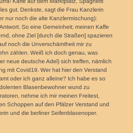
rra! Kaffe auf dem Marktplatz, Spaghetti
Alles gut. Denkste, sagt die Frau Kanzlerin
er nur noch die alte Kanzlermischung):
Antwort. So eine Gemeinheit; meinen Kaffe
rnd, ohne Ziel [durch die Straßen] spazieren
uf noch die Unverschämtheit mir zu
 zehn zählen. Weiß ich doch genau, was
er neue deutsche Adel) sich treffen, nämlich
ng mit Covid19. Wer hat hier den Verstand
ramt oder ich ganz alleine? Ich habe es so
 indolenten Blasenbewohner wund zu
ratoren, nehme ich mir meinen Freitest,
nen Schoppen auf den Pfälzer Verstand und
rin und die berliner Seifenblasenoper.