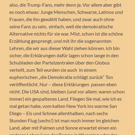
also, die Trump-Fans, mehr denn je. Vor allem aber gibt
es noch etwas: Junge Menschen, Schwarze, Latinos und
Frauen, die ihn gewählt haben, und zwar auch ohne
seine Fans zu sein, einfach, weil die demokratische
Alternative nichts für sie war. Mist, schon ist die schöne
Erzählung gesprengt, und mit ihr die sogenannten
Lehren, die wir aus dieser Wahl ziehen können. Ich bin
sicher, die Erklärungen dafür lagen schon lange in den
Schubladen der Parteizentralen über den Globus
verteilt, zum Teil wurden sie auch in einem
euphorischen „die Demokratie schlägt zurück“ Ton
veröffentlicht. Nur – diese Erklärungen passen eben
nicht. Die USA sind, bleiben (und vor allem: waren schon
immer) ein gespaltenes Land. Fliegen Sie mal, wie ich es
mal getan habe, vom kalten New York ins warme San
Diego – Eis und Schnee allenthalben, nach sechs
Stunden Flug (sechs!) ist man noch immer im gleichen
Land, aber mit Palmen und Sonne erwartet einen ein
anderes Leben (von der Pampa in Wyoming oder der