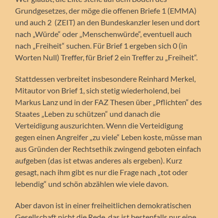
Grundgesetzes, der möge die offenen Briefe 1 (EMMA)
und auch 2 (ZEIT) an den Bundeskanzler lesen und dort
nach „Würde“ oder „Menschenwürde“, eventuell auch
nach „Freiheit“ suchen. Für Brief 1 ergeben sich 0 (in
Worten Null) Treffer, für Brief 2 ein Treffer zu „Freiheit“.
Stattdessen verbreitet insbesondere Reinhard Merkel,
Mitautor von Brief 1, sich stetig wiederholend, bei
Markus Lanz und in der FAZ Thesen über „Pflichten“ des
Staates „Leben zu schützen“ und danach die
Verteidigung auszurichten. Wenn die Verteidigung
gegen einen Angreifer „zu viele“ Leben koste, müsse man
aus Gründen der Rechtsethik zwingend geboten einfach
aufgeben (das ist etwas anderes als ergeben). Kurz
gesagt, nach ihm gibt es nur die Frage nach „tot oder
lebendig“ und schön abzählen wie viele davon.
Aber davon ist in einer freiheitlichen demokratischen
Gesellschaft nicht die Rede, das ist bestenfalls nur eine