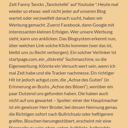
Zeit Fanny Tancks „Tanckstelle“ auf Youtube *. Heute mal
wieder so etwas: weil nicht jeder auf unseren Blog
wartet oder verzweifelt danach sucht, haben wir
Werbung gemacht. Zuerst Facebook, dann Google mit
interessanten kleinen Erfolgen. Wer unsere Werbung
sieht, kann uns anklicken. Das Blogsystem erkennt nun,
über welchen Link solche Klicks kommen (wer das ist,
bleibt uns zu Recht verborgen). Ein solcher Verlinker ist
startpage.com, ein „diskrete“ Suchmaschine, so die
Eigenwerbung. Könnte ein Versuch wert sein, wenn ich
mal Zeit habe und die Tracker nachmesse. Ein richtiger
Hit ist jedoch achgut.com, die „Achse des Guten“ (in
Erinnerung an Bushs „Achse des Bösen“), worüber ein
paar Dutzend uns gefunden haben. Die haben auch
nicht auf uns gewartet – Spoiler: einer der Hauptmacher
ist ein gewisser Herr Broder, bei dessen Nennung genau
die Richtigen sofort nach Bullrichsalz oder heftigerem
greifen. Bisschen herumgestöbert, erscheint mir eine
Sternseite zu sein: oben, unten, halblinks, halbrechts,