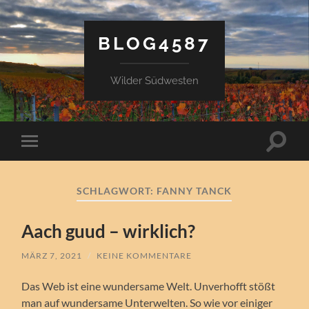
BLOG4587
Wilder Südwesten
Suchfe
Mobile-
ein-/a
Menü
ein-/ausblenden
SCHLAGWORT:
FANNY TANCK
Aach guud – wirklich?
MÄRZ 7, 2021
/
KEINE KOMMENTARE
Das Web ist eine wundersame Welt. Unverhofft stößt
man auf wundersame Unterwelten. So wie vor einiger