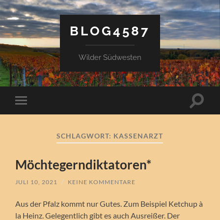
BLOG4587
Wilder Südwesten
Suchfe
Mobile-
ein-/a
Menü
ein-/ausblenden
SCHLAGWORT:
KASSENARZT
Möchtegerndiktatoren*
JULI 10, 2021
/
KEINE KOMMENTARE
Aus der Pfalz kommt nur Gutes. Zum Beispiel Ketchup à
la Heinz. Gelegentlich gibt es auch Ausreißer. Der