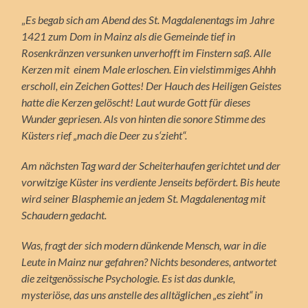
„
Es begab sich am Abend des St. Magdalenentags im Jahre
1421 zum Dom in Mainz als die Gemeinde tief in
Rosenkränzen versunken unverhofft im Finstern saß. Alle
Kerzen mit einem Male erloschen. Ein vielstimmiges Ahhh
erscholl, ein Zeichen Gottes! Der Hauch des Heiligen Geistes
hatte die Kerzen gelöscht! Laut wurde Gott für dieses
Wunder gepriesen. Als von hinten die sonore Stimme des
Küsters rief „mach die Deer zu s‘zieht“.
Am nächsten Tag ward der Scheiterhaufen gerichtet und der
vorwitzige Küster ins verdiente Jenseits befördert. Bis heute
wird seiner Blasphemie an jedem St. Magdalenentag mit
Schaudern gedacht.
Was, fragt der sich modern dünkende Mensch, war in die
Leute in Mainz nur gefahren? Nichts besonderes, antwortet
die zeitgenössische Psychologie. Es ist das dunkle,
mysteriöse, das uns anstelle des alltäglichen „es zieht“ in