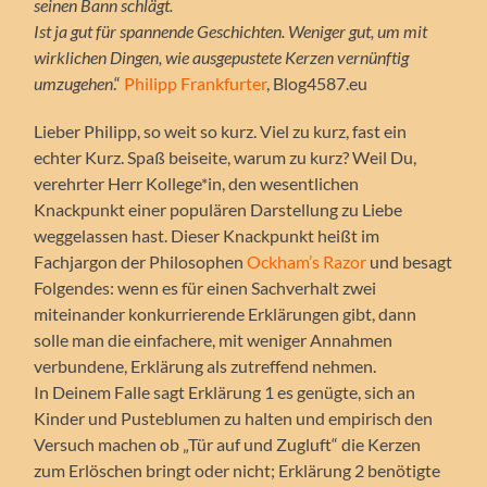
seinen Bann schlägt.
Ist ja gut für spannende Geschichten. Weniger gut, um mit
wirklichen Dingen, wie ausgepustete Kerzen vernünftig
umzugehen
.“
Philipp Frankfurter
, Blog4587.eu
Lieber Philipp, so weit so kurz. Viel zu kurz, fast ein
echter Kurz. Spaß beiseite, warum zu kurz? Weil Du,
verehrter Herr Kollege*in, den wesentlichen
Knackpunkt einer populären Darstellung zu Liebe
weggelassen hast. Dieser Knackpunkt heißt im
Fachjargon der Philosophen
Ockham’s Razor
und besagt
Folgendes: wenn es für einen Sachverhalt zwei
miteinander konkurrierende Erklärungen gibt, dann
solle man die einfachere, mit weniger Annahmen
verbundene, Erklärung als zutreffend nehmen.
In Deinem Falle sagt Erklärung 1 es genügte, sich an
Kinder und Pusteblumen zu halten und empirisch den
Versuch machen ob „Tür auf und Zugluft“ die Kerzen
zum Erlöschen bringt oder nicht; Erklärung 2 benötigte