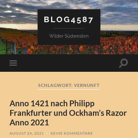
BLOG4587
Wilder Südwesten
Suchfe
Mobile-
ein-/a
Menü
ein-/ausblenden
SCHLAGWORT:
VERNUNFT
Anno 1421 nach Philipp
Frankfurter und Ockham’s Razor
Anno 2021
AUGUST 24, 2021
/
KEINE KOMMENTARE