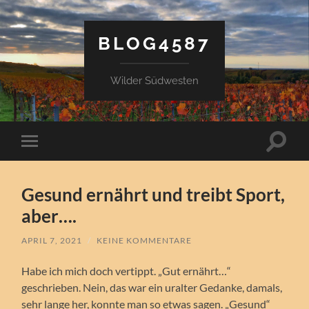
BLOG4587
Wilder Südwesten
Suchfe
Mobile-
ein-/a
Menü
ein-/ausblenden
Gesund ernährt und treibt Sport,
aber….
APRIL 7, 2021
/
KEINE KOMMENTARE
Habe ich mich doch vertippt. „Gut ernährt…“
geschrieben. Nein, das war ein uralter Gedanke, damals,
sehr lange her, konnte man so etwas sagen. „Gesund“