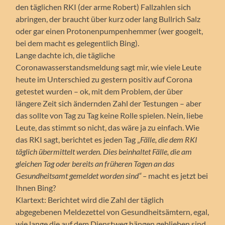
den täglichen RKI (der arme Robert) Fallzahlen sich
abringen, der braucht über kurz oder lang Bullrich Salz
oder gar einen Protonenpumpenhemmer (wer googelt,
bei dem macht es gelegentlich Bing).
Lange dachte ich, die tägliche
Coronawasserstandsmeldung sagt mir, wie viele Leute
heute im Unterschied zu gestern positiv auf Corona
getestet wurden – ok, mit dem Problem, der über
längere Zeit sich ändernden Zahl der Testungen – aber
das sollte von Tag zu Tag keine Rolle spielen. Nein, liebe
Leute, das stimmt so nicht, das wäre ja zu einfach. Wie
das RKI sagt, berichtet es jeden Tag „
Fälle, die dem RKI
täglich übermittelt werden. Dies beinhaltet Fälle, die am
gleichen Tag oder bereits an früheren Tagen an das
Gesundheitsamt gemeldet worden sind“ –
macht es jetzt bei
Ihnen Bing?
Klartext: Berichtet wird die Zahl der täglich
abgegebenen Meldezettel von Gesundheitsämtern, egal,
wie lange die auf dem Dienstweg hängen geblieben sind.