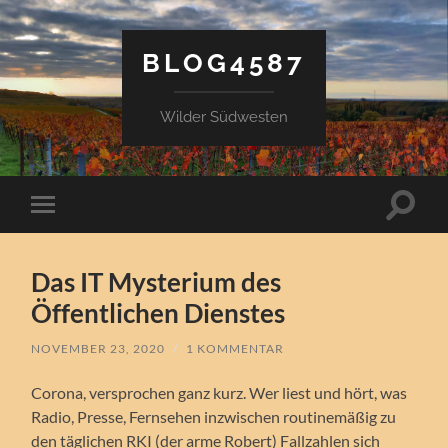
BLOG4587
Wilder Südwesten
Suchfe
Mobile-
ein-/a
Menü
ein-/ausblenden
Das IT Mysterium des
Öffentlichen Dienstes
NOVEMBER 23, 2020
/
1 KOMMENTAR
Corona, versprochen ganz kurz. Wer liest und hört, was
Radio, Presse, Fernsehen inzwischen routinemäßig zu
den täglichen RKI (der arme Robert) Fallzahlen sich