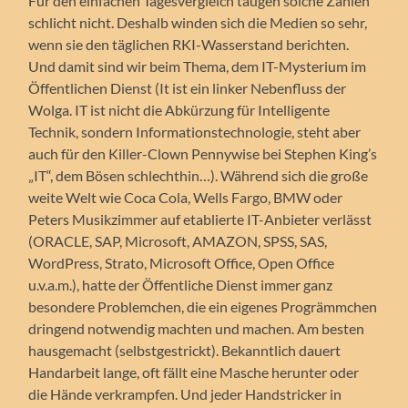
Für den einfachen Tagesvergleich taugen solche Zahlen
schlicht nicht. Deshalb winden sich die Medien so sehr,
wenn sie den täglichen RKI-Wasserstand berichten.
Und damit sind wir beim Thema, dem IT-Mysterium im
Öffentlichen Dienst (It ist ein linker Nebenfluss der
Wolga. IT ist nicht die Abkürzung für Intelligente
Technik, sondern Informationstechnologie, steht aber
auch für den Killer-Clown Pennywise bei Stephen King’s
„IT“, dem Bösen schlechthin…). Während sich die große
weite Welt wie Coca Cola, Wells Fargo, BMW oder
Peters Musikzimmer auf etablierte IT-Anbieter verlässt
(ORACLE, SAP, Microsoft, AMAZON, SPSS, SAS,
WordPress, Strato, Microsoft Office, Open Office
u.v.a.m.), hatte der Öffentliche Dienst immer ganz
besondere Problemchen, die ein eigenes Progrämmchen
dringend notwendig machten und machen. Am besten
hausgemacht (selbstgestrickt). Bekanntlich dauert
Handarbeit lange, oft fällt eine Masche herunter oder
die Hände verkrampfen. Und jeder Handstricker in