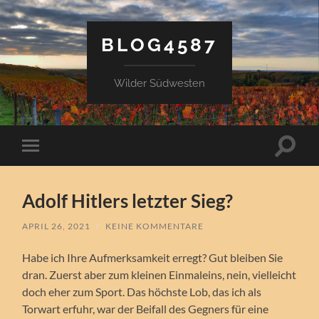
BLOG4587
Wilder Südwesten
Suchfe
Mobile-
ein-/a
Menü
ein-/ausblenden
Adolf Hitlers letzter Sieg?
APRIL 26, 2021
/
KEINE KOMMENTARE
Habe ich Ihre Aufmerksamkeit erregt? Gut bleiben Sie
dran. Zuerst aber zum kleinen Einmaleins, nein, vielleicht
doch eher zum Sport. Das höchste Lob, das ich als
Torwart erfuhr, war der Beifall des Gegners für eine