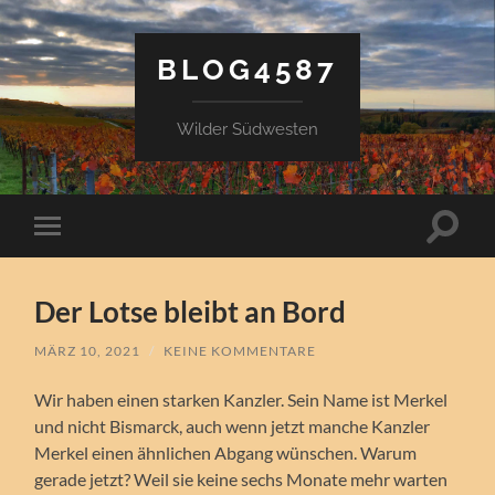
BLOG4587
Wilder Südwesten
Suchfe
Mobile-
ein-/a
Menü
ein-/ausblenden
Der Lotse bleibt an Bord
MÄRZ 10, 2021
/
KEINE KOMMENTARE
Wir haben einen starken Kanzler. Sein Name ist Merkel
und nicht Bismarck, auch wenn jetzt manche Kanzler
Merkel einen ähnlichen Abgang wünschen. Warum
gerade jetzt? Weil sie keine sechs Monate mehr warten