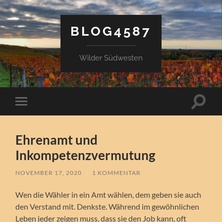
BLOG4587
Wilder Südwesten
Suchfe
Mobile-
ein-/a
Menü
ein-/ausblenden
Ehrenamt und
Inkompetenzvermutung
NOVEMBER 17, 2020
/
1 KOMMENTAR
Wen die Wähler in ein Amt wählen, dem geben sie auch
den Verstand mit. Denkste. Während im gewöhnlichen
Leben jeder zeigen muss, dass sie den Job kann, oft