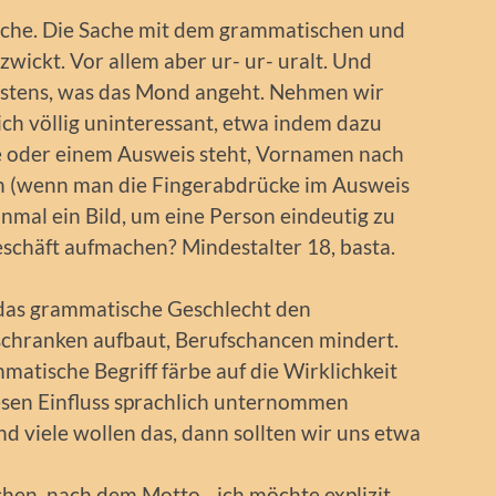
ache. Die Sache mit dem grammatischen und
zwickt. Vor allem aber ur- ur- uralt. Und
estens, was das Mond angeht. Nehmen wir
ich völlig uninteressant, etwa indem dazu
e oder einem Ausweis steht, Vornamen nach
 (wenn man die Fingerabdrücke im Ausweis
inmal ein Bild, um eine Person eindeutig zu
Geschäft aufmachen? Mindestalter 18, basta.
r das grammatische Geschlecht den
schranken aufbaut, Berufschancen mindert.
matische Begriff färbe auf die Wirklichkeit
esen Einfluss sprachlich unternommen
d viele wollen das, dann sollten wir uns etwa
chen, nach dem Motto, „ich möchte explizit