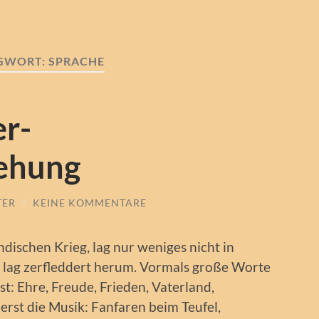
GWORT:
SPRACHE
r-
ehung
TER
/
KEINE KOMMENTARE
ischen Krieg, lag nur weniges nicht in
e lag zerfleddert herum. Vormals große Worte
t: Ehre, Freude, Frieden, Vaterland,
rst die Musik: Fanfaren beim Teufel,