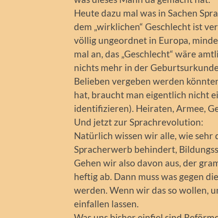
Heute dazu mal was in Sachen Spr
dem „wirklichen“ Geschlecht ist ver
völlig ungeordnet in Europa, mind
mal an, das „Geschlecht“ wäre amtl
nichts mehr in der Geburtsurkund
Belieben vergeben werden könnten
hat, braucht man eigentlich nicht e
identifizieren). Heiraten, Armee, 
Und jetzt zur Sprachrevolution:
Natürlich wissen wir alle, wie seh
Spracherwerb behindert, Bildungs
Gehen wir also davon aus, der gram
heftig ab. Dann muss was gegen di
werden. Wenn wir das so wollen, un
einfallen lassen.
Was uns bisher einfiel sind Reförm