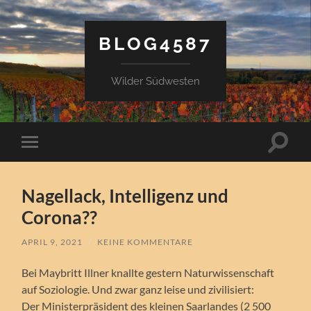
BLOG4587
Wilder Südwesten
Suchfe
Mobile-
ein-/a
Menü
ein-/ausblenden
Nagellack, Intelligenz und
Corona??
APRIL 9, 2021
/
KEINE KOMMENTARE
Bei Maybritt Illner knallte gestern Naturwissenschaft
auf Soziologie. Und zwar ganz leise und zivilisiert:
Der Ministerpräsident des kleinen Saarlandes (2 500